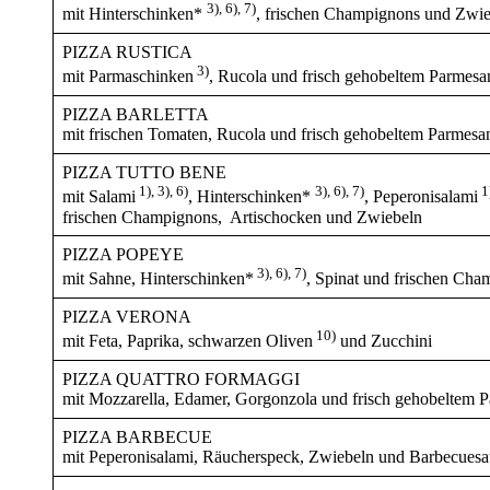
3), 6), 7)
mit Hinterschinken*
, frischen Champignons und Zwi
PIZZA RUSTICA
3)
mit Parmaschinken
, Rucola und frisch gehobeltem Parmesa
PIZZA BARLETTA
mit frischen Tomaten, Rucola und frisch gehobeltem Parmesa
PIZZA TUTTO BENE
1), 3), 6)
3), 6), 7)
1
mit Salami
, Hinterschinken*
, Peperonisalami
frischen Champignons, Artischocken und Zwiebeln
PIZZA POPEYE
3), 6), 7)
mit Sahne, Hinterschinken*
, Spinat und frischen Ch
PIZZA VERONA
10)
mit Feta, Paprika, schwarzen Oliven
und Zucchini
PIZZA QUATTRO FORMAGGI
mit Mozzarella, Edamer, Gorgonzola und frisch gehobeltem 
PIZZA BARBECUE
mit Peperonisalami, Räucherspeck, Zwiebeln und Barbecues