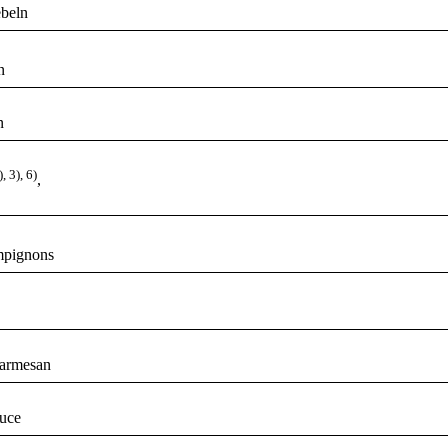
ebeln
n
n
), 3), 6)
,
ampignons
Parmesan
auce