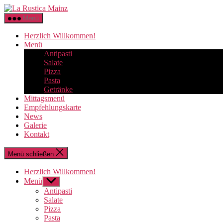
Direkt
La
zum
Rustica
Menü
Inhalt
Mainz
wechseln
Herzlich Willkommen!
Menü
Antipasti
Salate
Pizza
Pasta
Getränke
Mittagsmenü
Empfehlungskarte
News
Galerie
Kontakt
Menü schließen
Herzlich Willkommen!
Menü
Untermenü
anzeigen
Antipasti
Salate
Pizza
Pasta