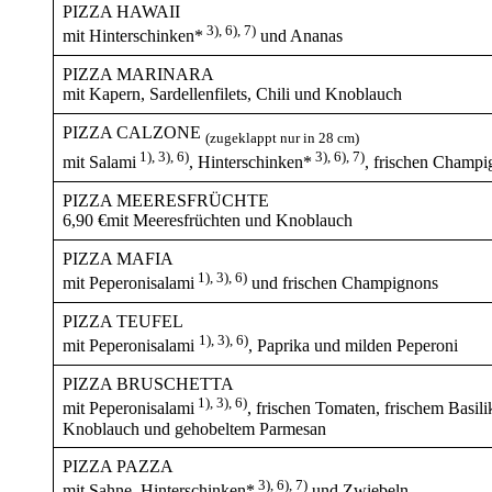
PIZZA HAWAII
3), 6), 7)
mit Hinterschinken*
und Ananas
PIZZA MARINARA
mit Kapern, Sardellenfilets, Chili und Knoblauch
PIZZA CALZONE
(zugeklappt nur in 28 cm)
1), 3), 6)
3), 6), 7)
mit Salami
, Hinterschinken*
, frischen Champi
PIZZA MEERESFRÜCHTE
6,90 €mit Meeresfrüchten und Knoblauch
PIZZA MAFIA
1), 3), 6)
mit Peperonisalami
und frischen Champignons
PIZZA TEUFEL
1), 3), 6)
mit Peperonisalami
, Paprika und milden Peperoni
PIZZA BRUSCHETTA
1), 3), 6)
mit Peperonisalami
, frischen Tomaten, frischem Basil
Knoblauch und gehobeltem Parmesan
PIZZA PAZZA
3), 6), 7)
mit Sahne, Hinterschinken*
und Zwiebeln