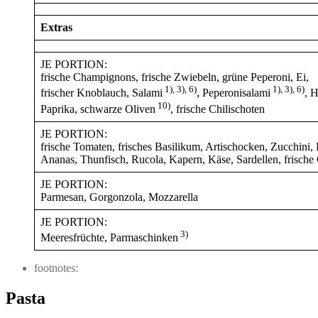
Extras
JE PORTION:
frische Champignons, frische Zwiebeln, grüne Peperoni, Ei,
1), 3), 6)
1), 3), 6)
frischer Knoblauch, Salami
, Peperonisalami
, 
10)
Paprika, schwarze Oliven
, frische Chilischoten
JE PORTION:
frische Tomaten, frisches Basilikum, Artischocken, Zucchini, B
Ananas, Thunfisch, Rucola, Kapern, Käse, Sardellen, frische 
JE PORTION:
Parmesan, Gorgonzola, Mozzarella
JE PORTION:
3)
Meeresfrüchte, Parmaschinken
footnotes:
Pasta