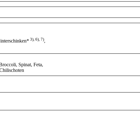
3), 6), 7)
Hinterschinken*
,
roccoli, Spinat, Feta,
Chilischoten